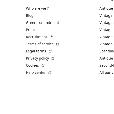
Who are we ?
Antique
Blog
Vintage
Green commitment
Vintage
Press
Vintage
(External link)
Recruitment
Vintage 
(External link)
Terms of service
Vintage 
(External link)
Legal terms
Scandin
(External link)
Privacy policy
Antique 
(External link)
Cookies
Second-
(External link)
Help center
All our 