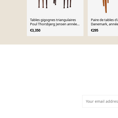
Tables gigognes triangulaires
Paire de tables d
Poul Thorsbjerg Jensen années
Danemark, année
1950
€3,350
€295
Page 1 of 10