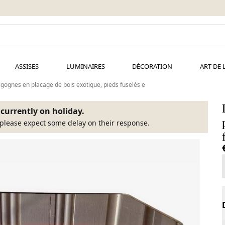
ASSISES
LUMINAIRES
DÉCORATION
ART DE 
gigognes en placage de bois exotique, pieds fuselés e
s currently on holiday.
please expect some delay on their response.