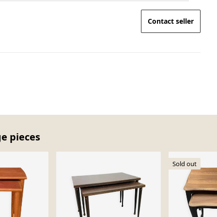
Contact seller
ge pieces
Sold out