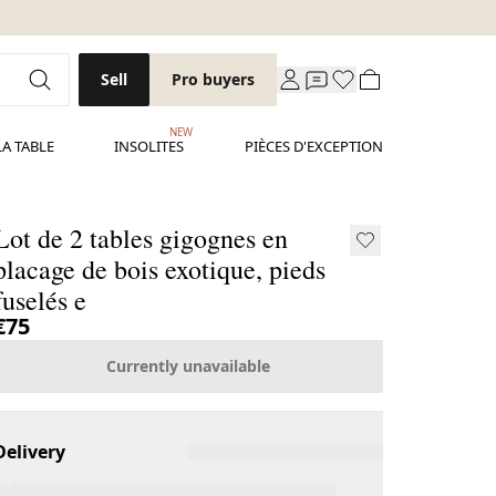
Sell
Pro buyers
NEW
LA TABLE
INSOLITES
PIÈCES D'EXCEPTION
Lot de 2 tables gigognes en
placage de bois exotique, pieds
fuselés e
€75
Currently unavailable
Delivery