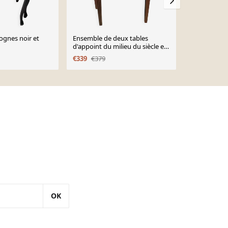
ognes noir et
Ensemble de deux tables
Paire de tab
d'appoint du milieu du siècle en
bois
palissandre conçues par Bent
€339
€379
€80
Silberg pour les meubles du
Danemark.
OK