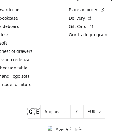
(External link)
 wardrobe
Place an order
(External link)
 bookcase
Delivery
(External link)
 sideboard
Gift Card
 desk
Our trade program
sofa
chest of drawers
avian credenza
bedside table
hand Togo sofa
vintage furniture
🇬🇧
€