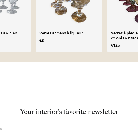
s à vin en
Verres anciens à liqueur
Verres à pied en verre teinté
colorés vintag
€8
€135
Your interior's favorite newsletter