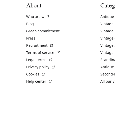
About
Categ
Who are we ?
Antique
Blog
Vintage
Green commitment
Vintage
Press
Vintage
(External link)
Recruitment
Vintage 
(External link)
Terms of service
Vintage 
(External link)
Legal terms
Scandin
(External link)
Privacy policy
Antique 
(External link)
Cookies
Second-
(External link)
Help center
All our 