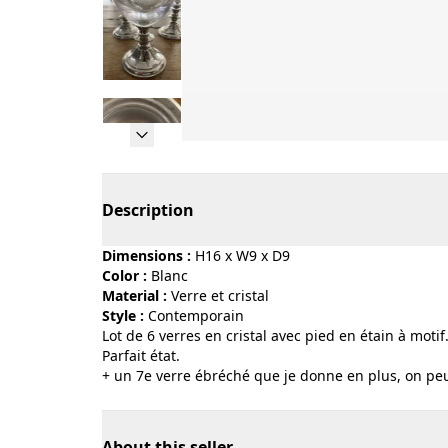
Page 1 of 5
Description
Dimensions :
H16 x W9 x D9
Color :
blanc
Material :
verre et cristal
Style :
contemporain
Lot de 6 verres en cristal avec pied en étain à motif
Parfait état.
+ un 7e verre ébréché que je donne en plus, on peut
About this seller