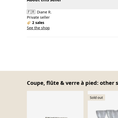
🇫🇷
Diane R.
Private seller
2 sales
See the shop
Coupe, flûte & verre à pied: other 
Sold out