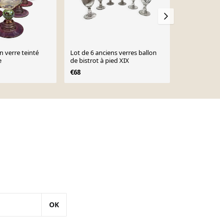
Lot de 6 anciens verres ballon
Lot de 4 verr
e
de bistrot à pied XIX
gravé année
€68
€48
OK