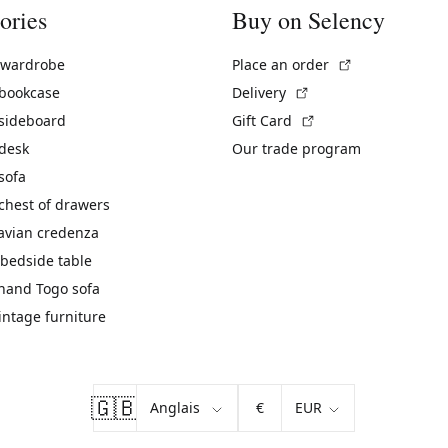
ories
Buy on Selency
(External link)
 wardrobe
Place an order
(External link)
 bookcase
Delivery
(External link)
 sideboard
Gift Card
 desk
Our trade program
sofa
chest of drawers
avian credenza
bedside table
hand Togo sofa
vintage furniture
🇬🇧
€