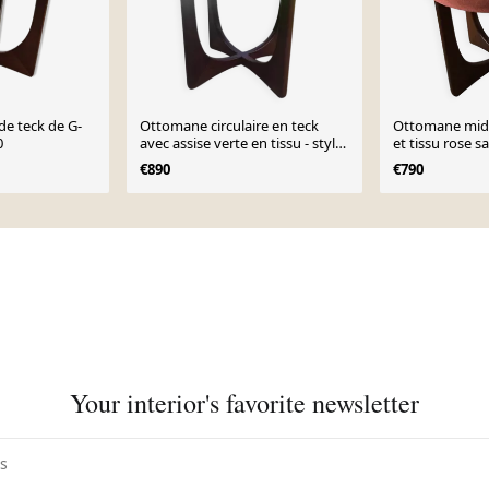
e teck de G-
Ottomane circulaire en teck
Ottomane mid-
0
avec assise verte en tissu - style
et tissu rose 
Mid-Century 1960s
sculptural G-P
€890
€790
Your interior's favorite newsletter