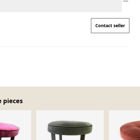
Contact seller
e pieces