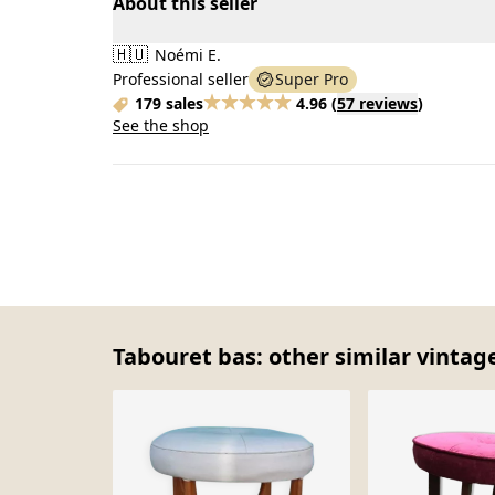
About this seller
🇭🇺
Noémi E.
Professional seller
Super Pro
179 sales
4.96
(
57 reviews
)
See the shop
Tabouret bas: other similar vintag