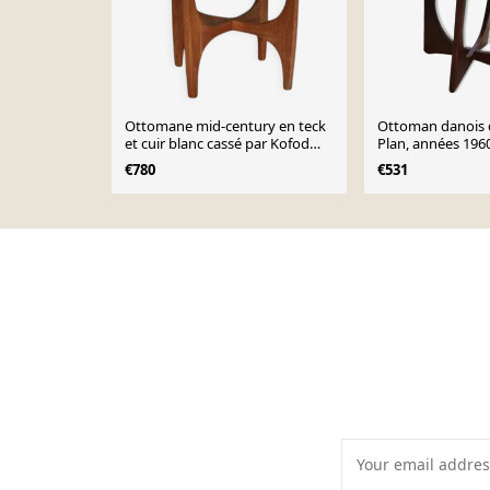
Ottomane mid-century en teck
Ottoman danois d
et cuir blanc cassé par Kofod
Plan, années 196
Larsen pour G-Plan, années
€780
€531
1960
Page 1 of 10