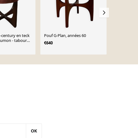
century en teck
Pouf G-Plan, années 60
Ottomane ta
saumon - tabouret
Century en t
€640
lan années 1960
rembourrée 
€790
(1960s)
OK