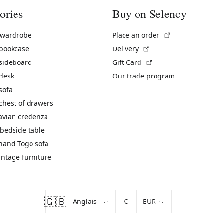
ories
Buy on Selency
(External link)
 wardrobe
Place an order
(External link)
 bookcase
Delivery
(External link)
 sideboard
Gift Card
 desk
Our trade program
sofa
chest of drawers
avian credenza
bedside table
hand Togo sofa
vintage furniture
🇬🇧
€