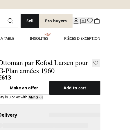
Sell
Pro buyers
NEW
LA TABLE
INSOLITES
PIÈCES D'EXCEPTION
Ottoman par Kofod Larsen pour
G-Plan années 1960
€613
Make an offer
Add to cart
ay in 3 or 4x with
Delivery