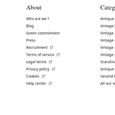
About
Categ
Who are we ?
Antique
Blog
Vintage
Green commitment
Vintage
Press
Vintage
(External link)
Recruitment
Vintage 
(External link)
Terms of service
Vintage 
(External link)
Legal terms
Scandin
(External link)
Privacy policy
Antique 
(External link)
Cookies
Second-
(External link)
Help center
All our 