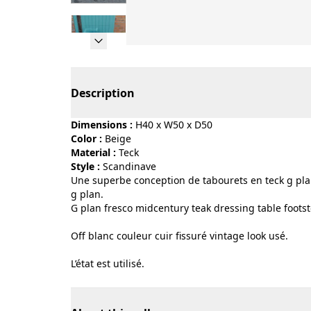
Page 1 of 6
Description
Dimensions :
H40 x W50 x D50
Color :
beige
Material :
teck
Style :
scandinave
Une superbe conception de tabourets en teck g pla
g plan.
G plan fresco midcentury teak dressing table footst
Off blanc couleur cuir fissuré vintage look usé.
L’état est utilisé.