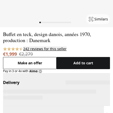
Similars
Page 1 of 21
Buffet en teck, design danois, années 1970,
production : Danemark
242 reviews for this seller
€1,999
€2,279
Make an offer
Add to cart
Pay in 3 or 4x with
Delivery