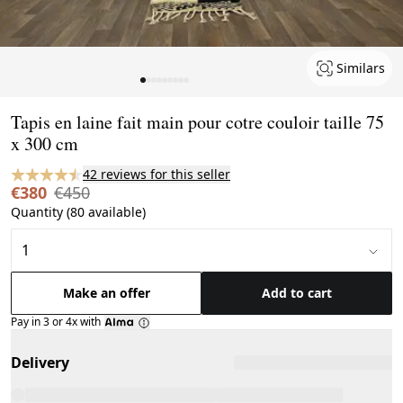
Similars
Page 1 of 9
Tapis en laine fait main pour cotre couloir taille 75
x 300 cm
42 reviews for this seller
€380
€450
Quantity (80 available)
Make an offer
Add to cart
Pay in 3 or 4x with
Delivery