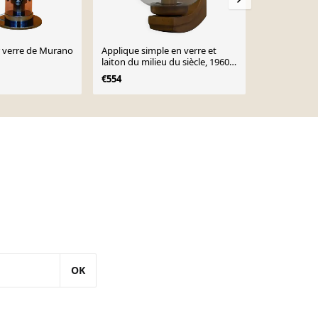
 verre de Murano
Applique simple en verre et
Lampe de ta
laiton du milieu du siècle, 1960,
sphère en v
Allemagne
€554
€995
OK