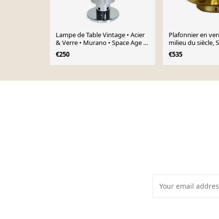
Lampe de Table Vintage • Acier
Plafonnier en ver
& Verre • Murano • Space Age •
milieu du siècle,
1970
années 1970
€250
€535
Page 1 of 10