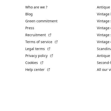
Who are we ?
Antique
Blog
Vintage
Green commitment
Vintage
Press
Vintage
(External link)
Recruitment
Vintage 
(External link)
Terms of service
Vintage 
(External link)
Legal terms
Scandin
(External link)
Privacy policy
Antique 
(External link)
Cookies
Second-
(External link)
Help center
All our 