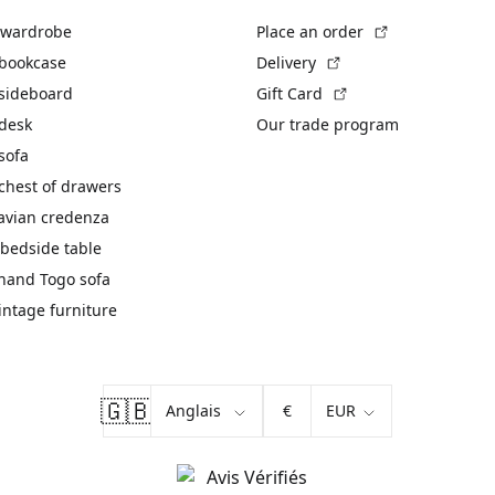
(External link)
 wardrobe
Place an order
(External link)
 bookcase
Delivery
(External link)
 sideboard
Gift Card
 desk
Our trade program
sofa
chest of drawers
avian credenza
bedside table
hand Togo sofa
vintage furniture
🇬🇧
€