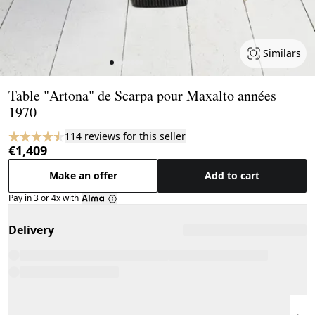
Similars
Page 1 of 8
Table "Artona" de Scarpa pour Maxalto années
1970
114 reviews for this seller
€1,409
Make an offer
Add to cart
Pay in 3 or 4x with
Delivery