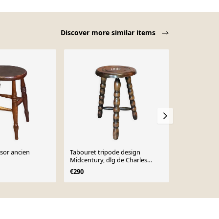
Discover more similar items
sor ancien
Tabouret tripode design
Tabouret de
Midcentury, dlg de Charles
€48
Dudouyt
€290