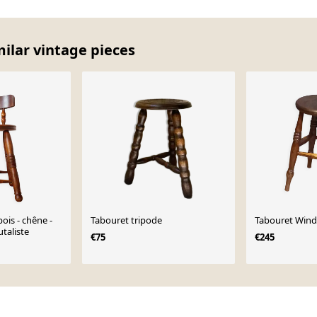
milar vintage pieces
ois - chêne -
Tabouret tripode
Tabouret Wind
utaliste
€75
€245