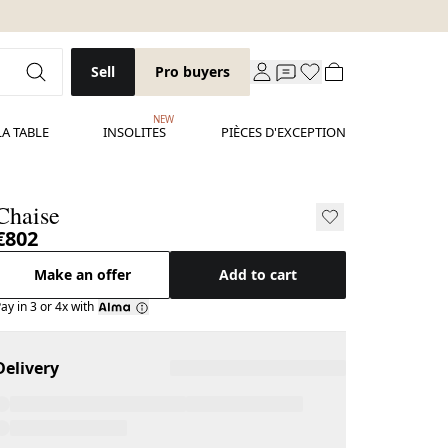
Sell
Pro buyers
NEW
LA TABLE
INSOLITES
PIÈCES D'EXCEPTION
Chaise
€802
Make an offer
Add to cart
ay in 3 or 4x with
Delivery