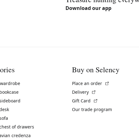
Download our app
ories
Buy on Selency
(External link)
 wardrobe
Place an order
(External link)
 bookcase
Delivery
(External link)
 sideboard
Gift Card
 desk
Our trade program
sofa
chest of drawers
avian credenza