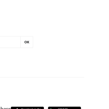
OK
where