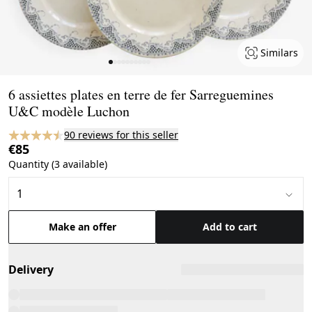
Similars
Page 1 of 10
6 assiettes plates en terre de fer Sarreguemines
U&C modèle Luchon
90 reviews for this seller
€85
Quantity (3 available)
Make an offer
Add to cart
Delivery