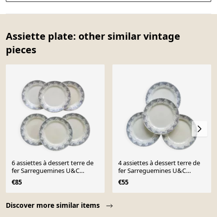
Assiette plate: other similar vintage
pieces
6 assiettes à dessert terre de
4 assiettes à dessert terre de
fer Sarreguemines U&C
fer Sarreguemines U&C
modèle Luchon
modèle Luchon
€85
€55
Page 1 of 10
Discover more similar items