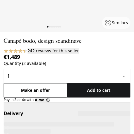
Similars
Page 1 of 8
Canapé bodo, design scandinave
242 reviews for this seller
€1,489
Quantity (2 available)
Make an offer
Add to cart
Pay in 3 or 4x with
Delivery