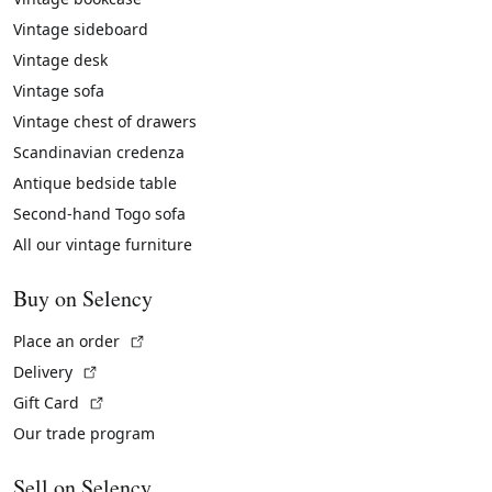
Vintage sideboard
Vintage desk
Vintage sofa
Vintage chest of drawers
Scandinavian credenza
Antique bedside table
Second-hand Togo sofa
All our vintage furniture
Buy on Selency
(External link)
Place an order
(External link)
Delivery
(External link)
Gift Card
Our trade program
Sell on Selency