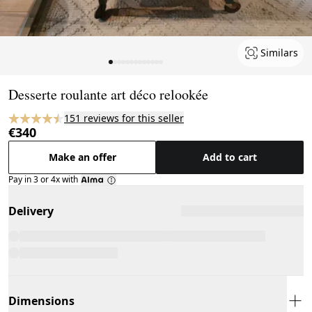
Similars
Page 1 of 13
Desserte roulante art déco relookée
151 reviews for this seller
€340
Make an offer
Add to cart
Pay in 3 or 4x with
Delivery
Dimensions