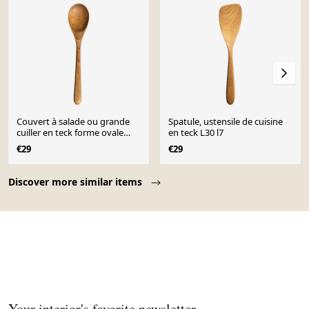
Couvert à salade ou grande
Spatule, ustensile de cuisine
cuiller en teck forme ovale
en teck L30 l7
allongée L28 D6x8
€29
€29
Page 1 of 10
Discover more similar items
Your interior's favorite newsletter