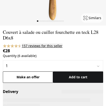
Similars
Page 1 of 19
Couvert à salade ou cuiller fourchette en teck L28
D6x8
157 reviews for this seller
€28
Quantity (6 available)
Make an offer
Add to cart
Delivery