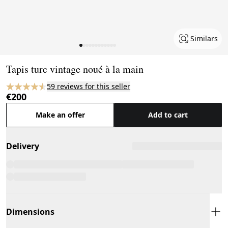
Similars
Page 1 of 12
Tapis turc vintage noué à la main
59 reviews for this seller
€200
Make an offer
Add to cart
Delivery
Dimensions