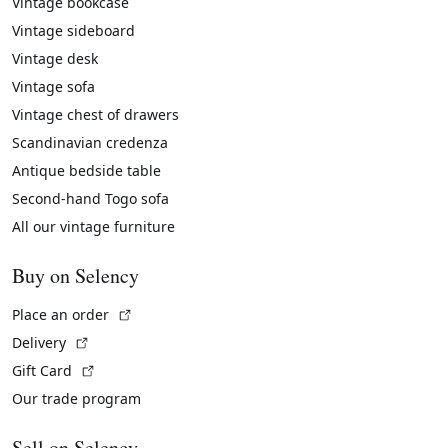
Vintage bookcase
Vintage sideboard
Vintage desk
Vintage sofa
Vintage chest of drawers
Scandinavian credenza
Antique bedside table
Second-hand Togo sofa
All our vintage furniture
Buy on Selency
(External link)
Place an order
(External link)
Delivery
(External link)
Gift Card
Our trade program
Sell on Selency