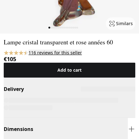
Similars
Page 1 of 16
Lampe cristal transparent et rose années 60
116 reviews for this seller
€105
Add to cart
Delivery
Dimensions