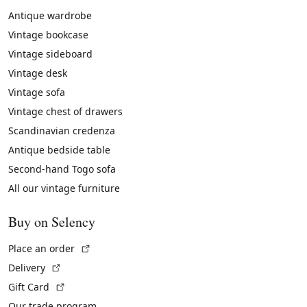
Antique wardrobe
Vintage bookcase
Vintage sideboard
Vintage desk
Vintage sofa
Vintage chest of drawers
Scandinavian credenza
Antique bedside table
Second-hand Togo sofa
All our vintage furniture
Buy on Selency
(External link)
Place an order
(External link)
Delivery
(External link)
Gift Card
Our trade program