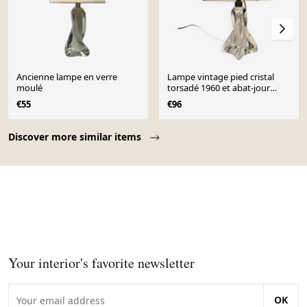
Ancienne lampe en verre
Lampe vintage pied cristal
moulé
torsadé 1960 et abat-jour
pagode en ruban blanc
€55
€96
Page 1 of 10
Discover more similar items
Your interior's favorite newsletter
OK