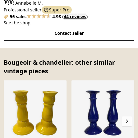
🇫🇷
Annabelle M.
Professional seller
Super Pro
56 sales
4.98
(
44 reviews
)
See the shop
Contact seller
Bougeoir & chandelier: other similar
vintage pieces