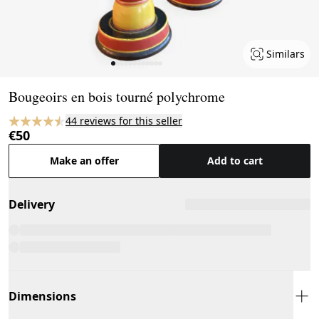
Similars
Page 1 of 12
Bougeoirs en bois tourné polychrome
44 reviews for this seller
€50
Make an offer
Add to cart
Delivery
Dimensions