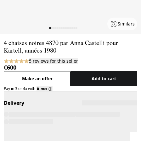
Similars
Page 1 of 15
4 chaises noires 4870 par Anna Castelli pour
Kartell, années 1980
5 reviews for this seller
€600
Make an offer
Add to cart
Pay in 3 or 4x with
Delivery