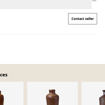
Contact seller
eces