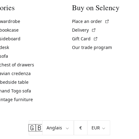
ories
Buy on Selency
(External link)
 wardrobe
Place an order
(External link)
 bookcase
Delivery
(External link)
 sideboard
Gift Card
 desk
Our trade program
sofa
chest of drawers
avian credenza
bedside table
hand Togo sofa
vintage furniture
🇬🇧
€