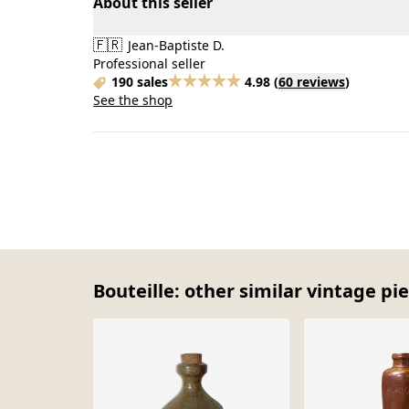
About this seller
🇫🇷
Jean-Baptiste D.
Professional seller
190 sales
4.98
(
60 reviews
)
See the shop
Bouteille: other similar vintage pi