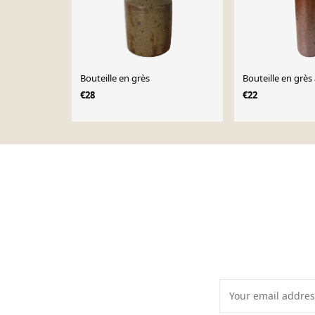
Bouteille en grès
Bouteille en grès
€28
€22
Page 1 of 10