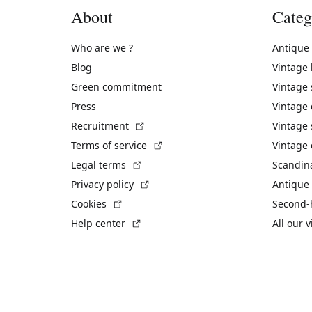
About
Categ
Who are we ?
Antique
Blog
Vintage
Green commitment
Vintage
Press
Vintage
(External link)
Recruitment
Vintage 
(External link)
Terms of service
Vintage 
(External link)
Legal terms
Scandin
(External link)
Privacy policy
Antique 
(External link)
Cookies
Second-
(External link)
Help center
All our 