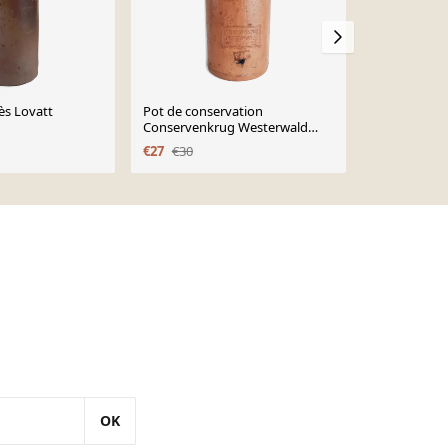
ès Lovatt
Pot de conservation
Bouteille en
Conservenkrug Westerwald
€120
1910
€27
€30
OK