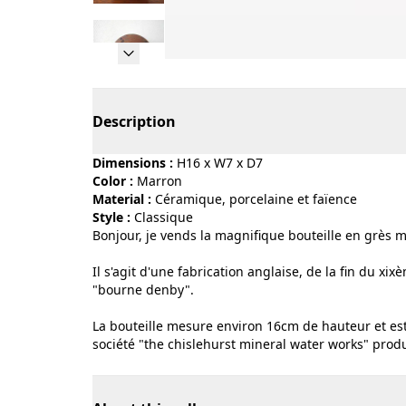
Page 1 of 10
Description
Dimensions :
H16 x W7 x D7
Color :
marron
Material :
céramique, porcelaine et faïence
Style :
classique
Bonjour, je vends la magnifique bouteille en grès m
Il s'agit d'une fabrication anglaise, de la fin du x
"bourne denby".
La bouteille mesure environ 16cm de hauteur et est 
société "the chislehurst mineral water works" produ