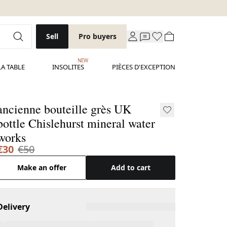
Sell
Pro buyers
NEW
LA TABLE
INSOLITES
PIÈCES D'EXCEPTION
ancienne bouteille grès UK
bottle Chislehurst mineral water
works
€30
€50
Make an offer
Add to cart
Delivery