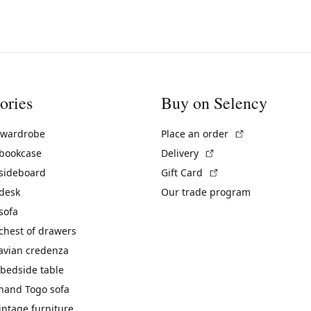
ories
Buy on Selency
(External link)
 wardrobe
Place an order
(External link)
 bookcase
Delivery
(External link)
 sideboard
Gift Card
 desk
Our trade program
sofa
chest of drawers
avian credenza
bedside table
hand Togo sofa
vintage furniture