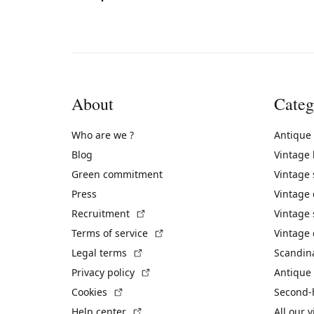
About
Categ
Who are we ?
Antique
Blog
Vintage
Green commitment
Vintage
Press
Vintage
(External link)
Recruitment
Vintage 
(External link)
Terms of service
Vintage 
(External link)
Legal terms
Scandin
(External link)
Privacy policy
Antique 
(External link)
Cookies
Second-
(External link)
Help center
All our 