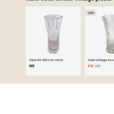
-38%
Vase Art déco en verre
Vase vintage en 
€65
€16
€26
Page 1 of 10