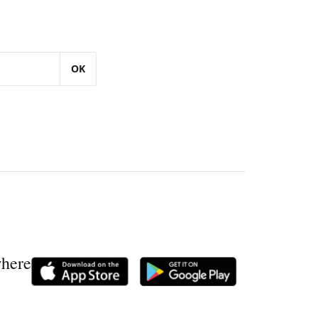
OK
where