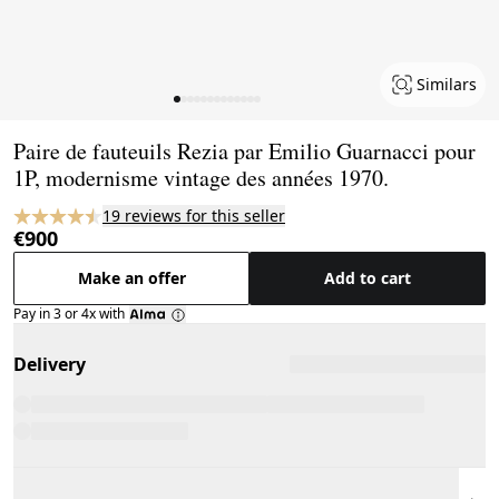
Similars
Page 1 of 13
Paire de fauteuils Rezia par Emilio Guarnacci pour
1P, modernisme vintage des années 1970.
19 reviews for this seller
€900
Make an offer
Add to cart
Pay in 3 or 4x with
Delivery