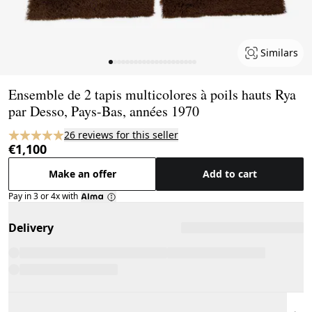
Similars
Page 1 of 21
Ensemble de 2 tapis multicolores à poils hauts Rya
par Desso, Pays-Bas, années 1970
26 reviews for this seller
€1,100
Make an offer
Add to cart
Pay in 3 or 4x with
Delivery