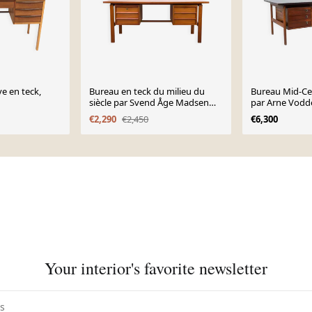
e en teck,
Bureau en teck du milieu du
Bureau Mid-C
siècle par Svend Åge Madsen
par Arne Vodde
pour Sigurd Hansen, années
Danemark, ann
€2,290
€2,450
€6,300
1960.
Your interior's favorite newsletter