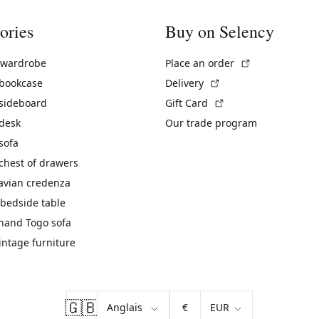
ories
Buy on Selency
(External link)
 wardrobe
Place an order
(External link)
 bookcase
Delivery
(External link)
 sideboard
Gift Card
 desk
Our trade program
sofa
chest of drawers
avian credenza
bedside table
hand Togo sofa
vintage furniture
🇬🇧
€