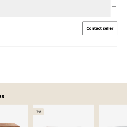
Contact seller
es
-7%