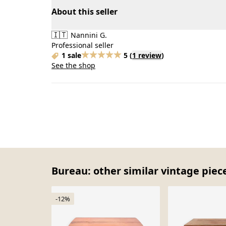
About this seller
🇮🇹
Nannini G.
Professional seller
1 sale
5
(
1 review
)
See the shop
Bureau: other similar vintage piec
-12%