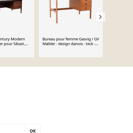
entury Modern
Bureau pour femme Gasvig / GV
Bureau ital
r pour Sibast,
Møbler - design danois - teck -
milieu du XX
ées 1960
moderne du milieu du siècle
1960
€1,800
OK