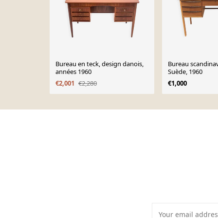
Bureau en teck, design danois,
Bureau scandinav
années 1960
Suède, 1960
€2,001
€2,280
€1,000
Page 1 of 10