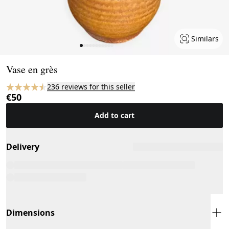
Similars
Page 1 of 11
Vase en grès
236 reviews for this seller
€50
Add to cart
Delivery
Dimensions