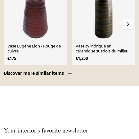
Vase Eugène Lion - Rouge de
Vase cylindrique en
cuivre
céramique suédois du milieu
du siècle par Arthur
€175
€1,250
Andersson, années 1940
Page 1 of 10
Discover more similar items
Your interior's favorite newsletter