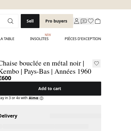
Sell
Pro buyers
NEW
LA TABLE
INSOLITES
PIÈCES D'EXCEPTION
Chaise bouclée en métal noir |
Kembo | Pays-Bas | Années 1960
€600
Add to cart
ay in 3 or 4x with
Delivery