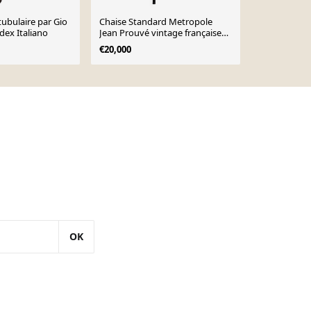
tubulaire par Gio
Chaise Standard Metropole
Chaises chr
dex Italiano
Jean Prouvé vintage française
€250
des années 1950
€20,000
OK