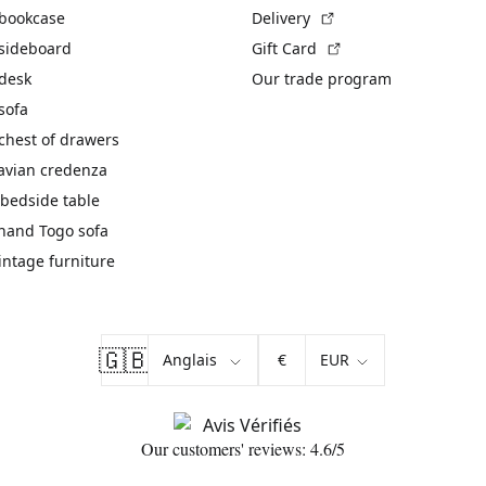
(External link)
 bookcase
Delivery
(External link)
 sideboard
Gift Card
 desk
Our trade program
sofa
chest of drawers
avian credenza
bedside table
hand Togo sofa
vintage furniture
🇬🇧
€
Our customers' reviews: 4.6/5