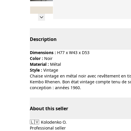
Page 1 of 8
Description
Dimensions :
H77 x W43 x D53
Color :
noir
Material :
métal
Style :
vintage
Chaise vintage en métal noir avec revêtement en t
Kembo Rhenen. Bon état vintage compte tenu de so
conception : années 1960.
About this seller
🇱🇻
Kolodenko O.
Professional seller