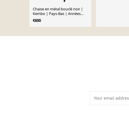
Chaise en métal bouclé noir |
Kembo | Pays-Bas | Années
1960
€600
Page 1 of 10