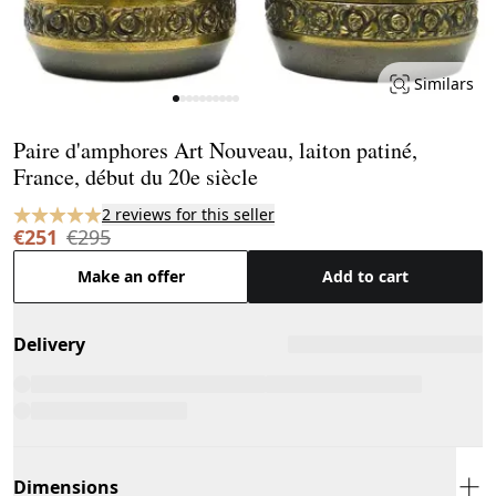
Similars
Page 1 of 10
Paire d'amphores Art Nouveau, laiton patiné,
France, début du 20e siècle
2 reviews for this seller
€251
€295
Make an offer
Add to cart
Delivery
Dimensions