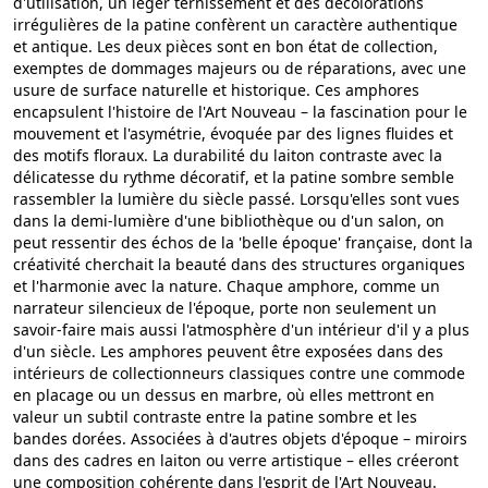
d'utilisation, un léger ternissement et des décolorations
irrégulières de la patine confèrent un caractère authentique
et antique. Les deux pièces sont en bon état de collection,
exemptes de dommages majeurs ou de réparations, avec une
usure de surface naturelle et historique. Ces amphores
encapsulent l'histoire de l'Art Nouveau – la fascination pour le
mouvement et l'asymétrie, évoquée par des lignes fluides et
des motifs floraux. La durabilité du laiton contraste avec la
délicatesse du rythme décoratif, et la patine sombre semble
rassembler la lumière du siècle passé. Lorsqu'elles sont vues
dans la demi-lumière d'une bibliothèque ou d'un salon, on
peut ressentir des échos de la 'belle époque' française, dont la
créativité cherchait la beauté dans des structures organiques
et l'harmonie avec la nature. Chaque amphore, comme un
narrateur silencieux de l'époque, porte non seulement un
savoir-faire mais aussi l'atmosphère d'un intérieur d'il y a plus
d'un siècle. Les amphores peuvent être exposées dans des
intérieurs de collectionneurs classiques contre une commode
en placage ou un dessus en marbre, où elles mettront en
valeur un subtil contraste entre la patine sombre et les
bandes dorées. Associées à d'autres objets d'époque – miroirs
dans des cadres en laiton ou verre artistique – elles créeront
une composition cohérente dans l'esprit de l'Art Nouveau.