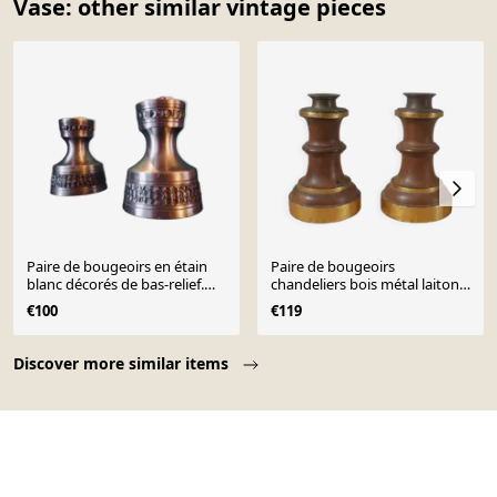
Vase: other similar vintage pieces
Paire de bougeoirs en étain
Paire de bougeoirs
blanc décorés de bas-relief.
chandeliers bois métal laiton
"Perletin". Norvège 1960
doré décoration campagne
€100
€119
fabrication artisanale
Page 1 of 10
Discover more similar items