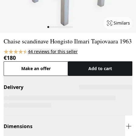
Similars
Page 1 of 14
Chaise scandinave Hongisto Ilmari Tapiovaara 1963
44 reviews for this seller
€180
Make an offer
Add to cart
Delivery
Dimensions