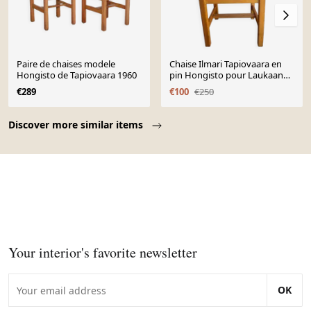
Paire de chaises modele
Chaise Ilmari Tapiovaara en
Hongisto de Tapiovaara 1960
pin Hongisto pour Laukaan
Puu, Finlande années 1960
€289
€100
€250
Page 1 of 10
Discover more similar items
Your interior's favorite newsletter
OK