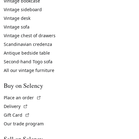
Vintage bookcase
Vintage sideboard
Vintage desk
Vintage sofa
Vintage chest of drawers
Scandinavian credenza
Antique bedside table
Second-hand Togo sofa
All our vintage furniture
Buy on Selency
(External link)
Place an order
(External link)
Delivery
(External link)
Gift Card
Our trade program
Sell on Selency