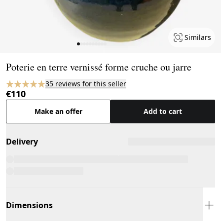
Similars
Page 1 of 10
Poterie en terre vernissé forme cruche ou jarre
35 reviews for this seller
€110
Make an offer
Add to cart
Delivery
Dimensions