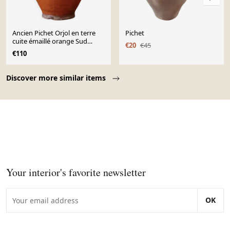
Ancien Pichet Orjol en terre
Pichet
cuite émaillé orange Sud
€20
€45
Ouest France XIXe
€110
Page 1 of 10
Discover more similar items
Your interior's favorite newsletter
OK