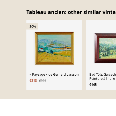
Tableau ancien: other similar vint
-30%
« Paysage » de Gerhard Larsson
Bad Tölz, Gaißach
Peinture à l'huil
€213
€304
Michael
€145
Page 1 of 10