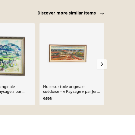
Discover more similar items
originale
Huile sur toile originale
Huile sur toi
aysage » par
suédoise – « Paysage » par Jerzy
Paysage » p
 – vintage et
Luczak‑Szewczyk (1923–1975)
Signé
€496
€438
× 74 cm