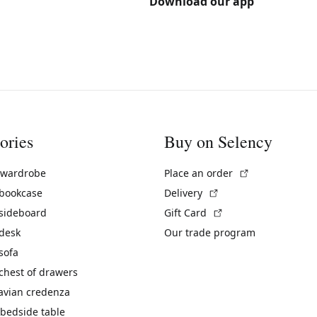
Download our app
ories
Buy on Selency
(External link)
 wardrobe
Place an order
(External link)
 bookcase
Delivery
(External link)
 sideboard
Gift Card
 desk
Our trade program
sofa
chest of drawers
avian credenza
bedside table