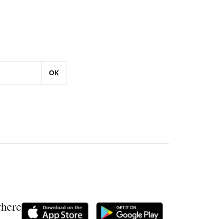
OK
where