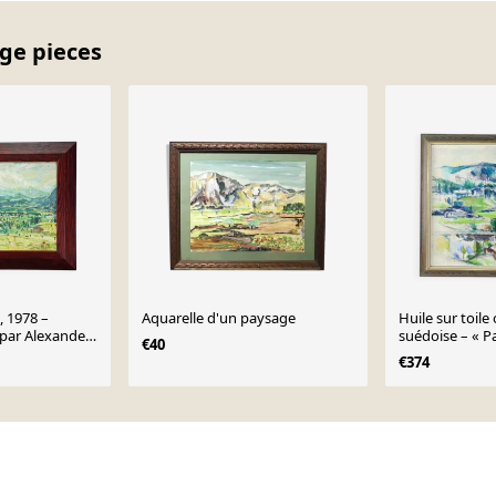
age pieces
, 1978 –
Aquarelle d'un paysage
Huile sur toile 
e par Alexander
suédoise – « P
€40
Sture Ekengren
€374
encadrée – 63 