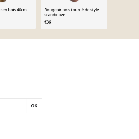
e en bois 40cm
Bougeoir bois tourné de style
Grand moulin
scandinave
Florence
€36
OK