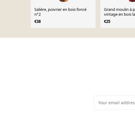
Salière, poivrier en bois foncé
Grand moulin à p
n°2
vintage en bois 
€38
€25
Page 1 of 10