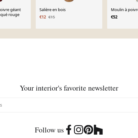
oivre géant
Salière en bois
Moulin à poivr
laqué rouge
€12
€15
€52
Your interior's favorite newsletter
Follow us