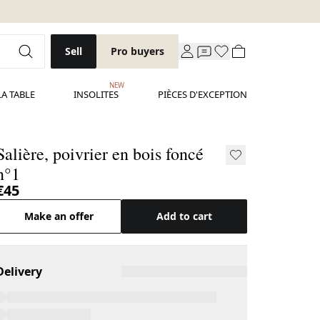
Sell
Pro buyers
NEW
LA TABLE
INSOLITES
PIÈCES D'EXCEPTION
Salière, poivrier en bois foncé
n°1
€45
Make an offer
Add to cart
Delivery