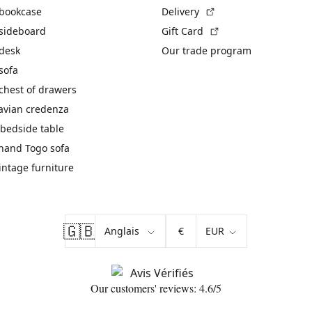
(External link)
 bookcase
Delivery
(External link)
 sideboard
Gift Card
 desk
Our trade program
sofa
chest of drawers
avian credenza
bedside table
hand Togo sofa
vintage furniture
🇬🇧
€
Our customers' reviews: 4.6/5