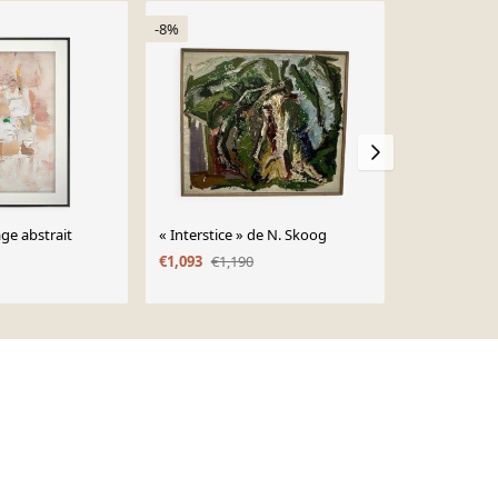
-8%
-27%
ge abstrait
« Interstice » de N. Skoog
Paysage abs
€1,093
€1,190
€45
€62