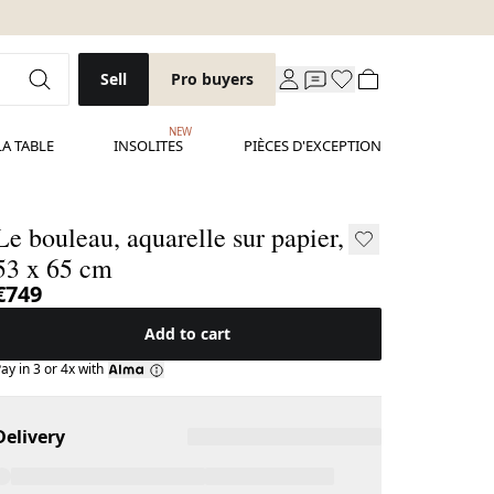
Sell
Pro buyers
NEW
LA TABLE
INSOLITES
PIÈCES D'EXCEPTION
Le bouleau, aquarelle sur papier,
53 x 65 cm
€749
Add to cart
ay in 3 or 4x with
Delivery