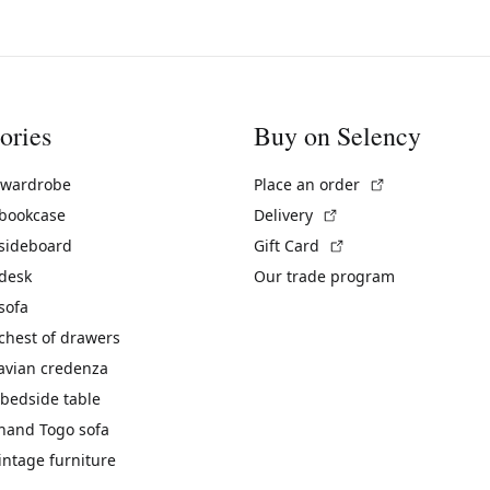
ories
Buy on Selency
(External link)
 wardrobe
Place an order
(External link)
 bookcase
Delivery
(External link)
 sideboard
Gift Card
 desk
Our trade program
sofa
chest of drawers
avian credenza
bedside table
hand Togo sofa
vintage furniture