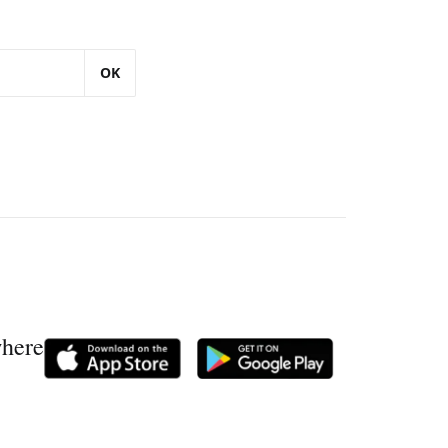
OK
where