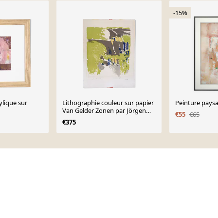
-15%
ylique sur
Lithographie couleur sur papier
Peinture paysa
Van Gelder Zonen par Jörgen
€55
€65
Fogelqvist, années 1980
€375