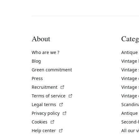
About
Categ
Who are we ?
Antique
Blog
Vintage
Green commitment
Vintage
Press
Vintage
(External link)
Recruitment
Vintage 
(External link)
Terms of service
Vintage 
(External link)
Legal terms
Scandin
(External link)
Privacy policy
Antique 
(External link)
Cookies
Second-
(External link)
Help center
All our 