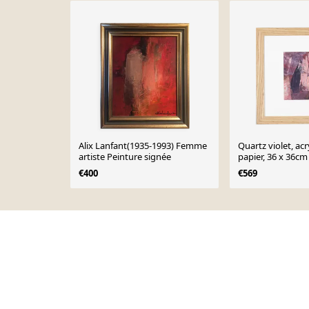
Alix Lanfant(1935-1993) Femme
Quartz violet, acr
artiste Peinture signée
papier, 36 x 36cm
€400
€569
Page 1 of 10