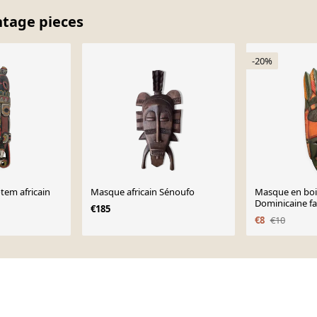
ntage pieces
-20%
tem africain
Masque africain Sénoufo
Masque en boi
Dominicaine fai
€185
€8
€10