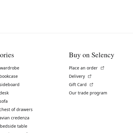
ories
Buy on Selency
(External link)
 wardrobe
Place an order
(External link)
 bookcase
Delivery
(External link)
 sideboard
Gift Card
 desk
Our trade program
sofa
chest of drawers
avian credenza
bedside table