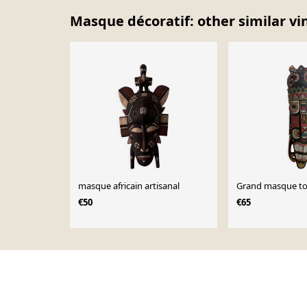
Masque décoratif: other similar vi
masque africain artisanal
Grand masque to
€50
€65
Page 1 of 10