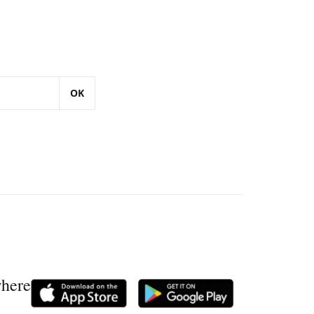
OK
where