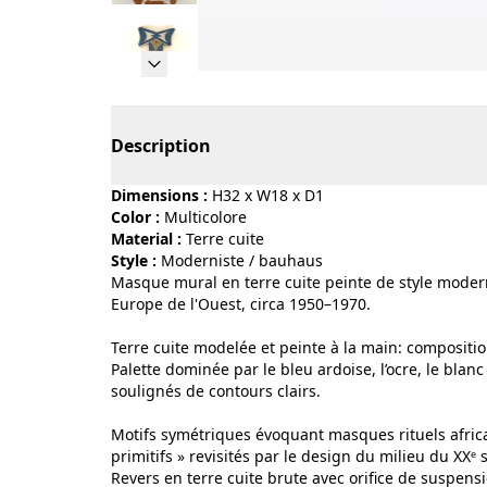
Page 1 of 9
Description
Dimensions :
H32 x W18 x D1
Color :
multicolore
Material :
terre cuite
Style :
moderniste / bauhaus
Masque mural en terre cuite peinte de style moderni
Europe de l'Ouest, circa 1950–1970.
Terre cuite modelée et peinte à la main: composit
Palette dominée par le bleu ardoise, l’ocre, le blan
soulignés de contours clairs.
Motifs symétriques évoquant masques rituels africai
primitifs » revisités par le design du milieu du XXᵉ s
Revers en terre cuite brute avec orifice de suspens