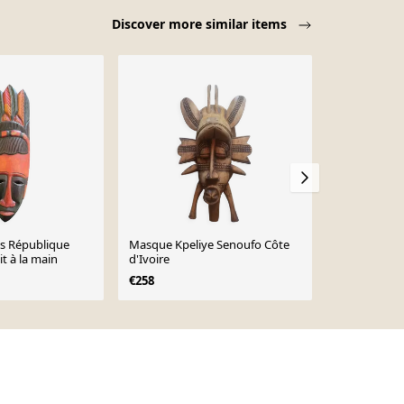
Discover more similar items
s République
Masque Kpeliye Senoufo Côte
Masque triba
t à la main
d'Ivoire
€45
€258