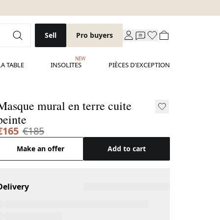
Sell
Pro buyers
NEW
LA TABLE
INSOLITES
PIÈCES D'EXCEPTION
Masque mural en terre cuite
peinte
€165
€185
Make an offer
Add to cart
Delivery