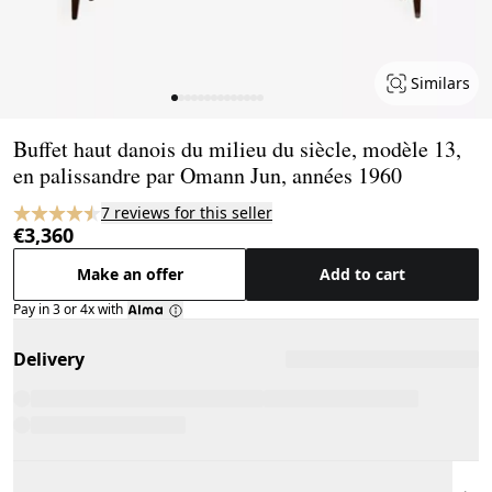
Similars
Page 1 of 14
Buffet haut danois du milieu du siècle, modèle 13,
en palissandre par Omann Jun, années 1960
7 reviews for this seller
€3,360
Make an offer
Add to cart
Pay in 3 or 4x with
Delivery