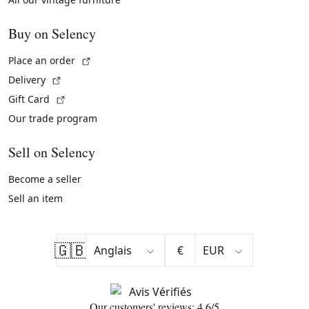
Buy on Selency
(External link)
Place an order
(External link)
Delivery
(External link)
Gift Card
Our trade program
Sell on Selency
Become a seller
Sell an item
🇬🇧
€
Our customers' reviews: 4.6/5