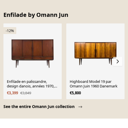
Enfilade by Omann Jun
-12%
Enfilade en palissandre,
Highboard Model 19 par
design danois, années 1970,
Omann Juin 1960 Danemark
fabricant : Omann Jun
€3,399
€3,849
€5,800
Page 1 of 10
See the entire Omann Jun collection