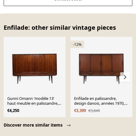
Enfilade: other similar vintage pieces
-12%
Gunni Omann 'modèle 13'
Enfilade en palissandre,
haut meuble en palissandre,
design danois, années 1970,
Danemark années 1960
fabricant : Omann Jun
€4,250
€3,399
€3,849
Page 1 of 10
Discover more similar items