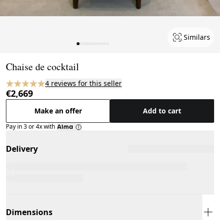
Similars
Page 1 of 11
Chaise de cocktail
4 reviews for this seller
€2,669
Make an offer
Add to cart
Pay in 3 or 4x with
Delivery
Dimensions