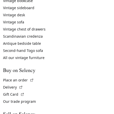
Vintage bookcase
Vintage sideboard
Vintage desk
Vintage sofa
Vintage chest of drawers
Scandinavian credenza
Antique bedside table
Second-hand Togo sofa
All our vintage furniture
Buy on Selency
(External link)
Place an order
(External link)
Delivery
(External link)
Gift Card
Our trade program
Sell on Selency