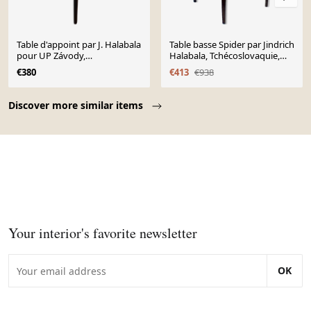
Table d'appoint par J. Halabala
Table basse Spider par Jindrich
pour UP Závody,
Halabala, Tchécoslovaquie,
Tchécoslovaquie, années 1940
1930
€380
€413
€938
Page 1 of 10
Discover more similar items
Your interior's favorite newsletter
OK