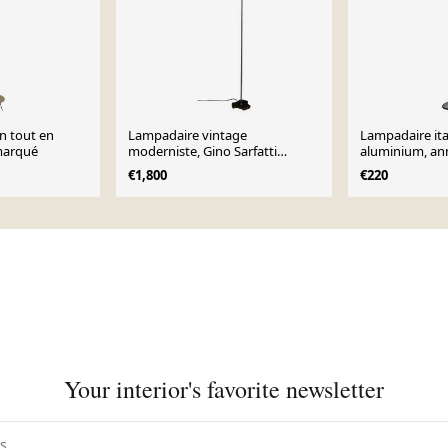
n tout en
Lampadaire vintage
Lampadaire ita
 marqué
moderniste, Gino Sarfatti
aluminium, an
modèle 1073, Arteluce Italie
€1,800
€220
1956
Your interior's favorite newsletter