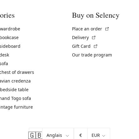
ories
Buy on Selency
(External link)
 wardrobe
Place an order
(External link)
 bookcase
Delivery
(External link)
 sideboard
Gift Card
 desk
Our trade program
sofa
chest of drawers
avian credenza
bedside table
hand Togo sofa
vintage furniture
🇬🇧
€