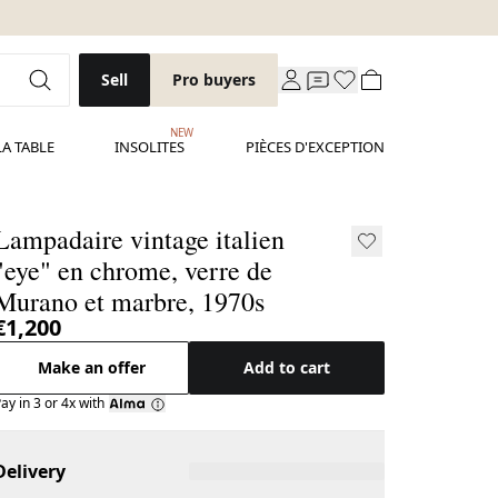
Sell
Pro buyers
NEW
LA TABLE
INSOLITES
PIÈCES D'EXCEPTION
Lampadaire vintage italien
"eye" en chrome, verre de
Murano et marbre, 1970s
€1,200
Make an offer
Add to cart
ay in 3 or 4x with
Delivery