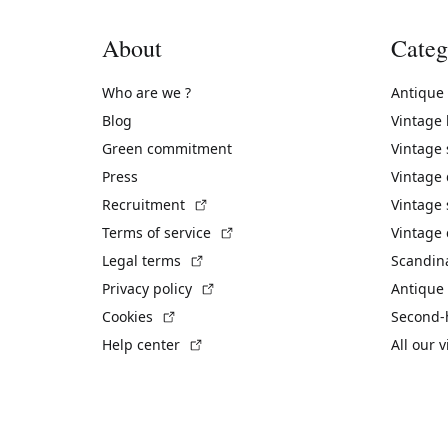
About
Categ
Who are we ?
Antique
Blog
Vintage
Green commitment
Vintage
Press
Vintage
(External link)
Recruitment
Vintage 
(External link)
Terms of service
Vintage 
(External link)
Legal terms
Scandin
(External link)
Privacy policy
Antique 
(External link)
Cookies
Second-
(External link)
Help center
All our 