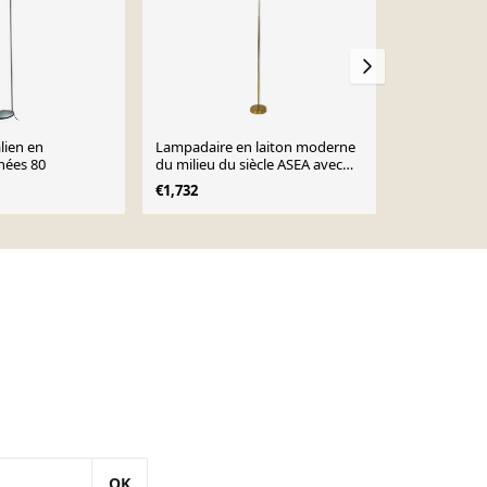
lien en
Lampadaire en laiton moderne
Lampadaire
nées 80
du milieu du siècle ASEA avec
1970
abat-jour rond en coton, Suède,
€1,732
€999
années 1960
OK