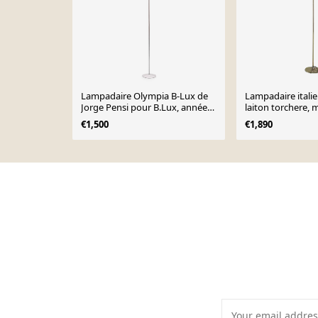
Lampadaire Olympia B-Lux de
Lampadaire italie
Jorge Pensi pour B.Lux, années
laiton torchere,
1980
€1,500
€1,890
Page 1 of 10