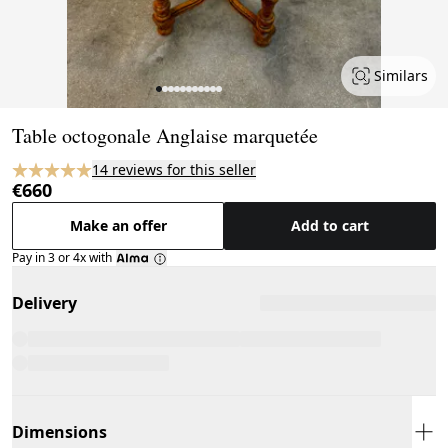
Similars
Page 1 of 11
Table octogonale Anglaise marquetée
14 reviews for this seller
€660
Make an offer
Add to cart
Pay in 3 or 4x with
Delivery
Dimensions