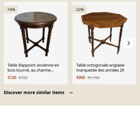
-16%
-22%
Table d’appoint ancienne en
Table octogonale anglaise
bois tourné, au charme
marquetée des années 20
authentique.
€130
€155
€900
€1,150
Page 1 of 10
Discover more similar items