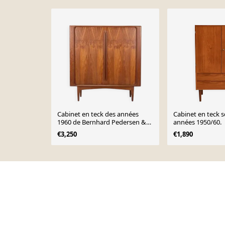
Cabinet en teck des années
Cabinet en teck 
1960 de Bernhard Pedersen &
années 1950/60.
Son
€3,250
€1,890
Page 1 of 10