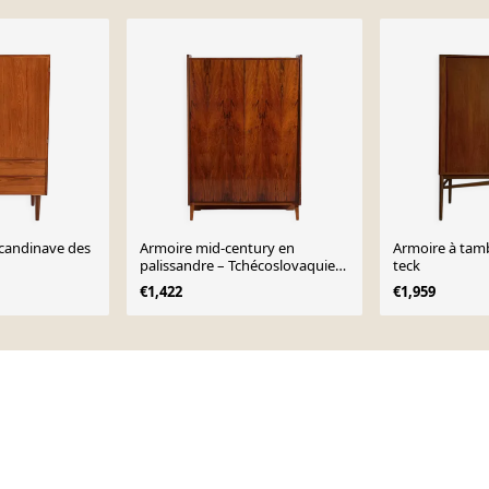
scandinave des
Armoire mid-century en
Armoire à tam
palissandre – Tchécoslovaquie,
teck
attribuée à Pravánec, années
€1,422
€1,959
1950