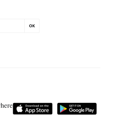
OK
where