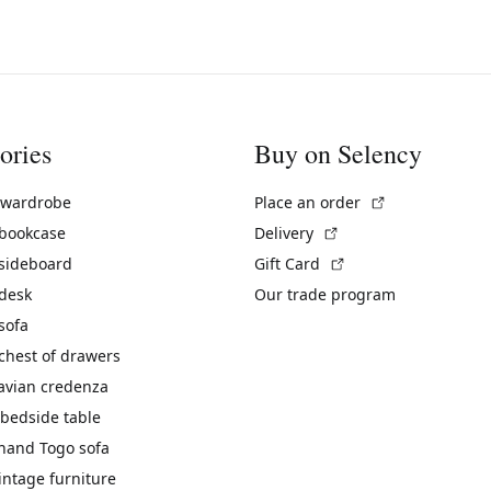
ories
Buy on Selency
(External link)
 wardrobe
Place an order
(External link)
 bookcase
Delivery
(External link)
 sideboard
Gift Card
 desk
Our trade program
sofa
chest of drawers
avian credenza
bedside table
hand Togo sofa
vintage furniture