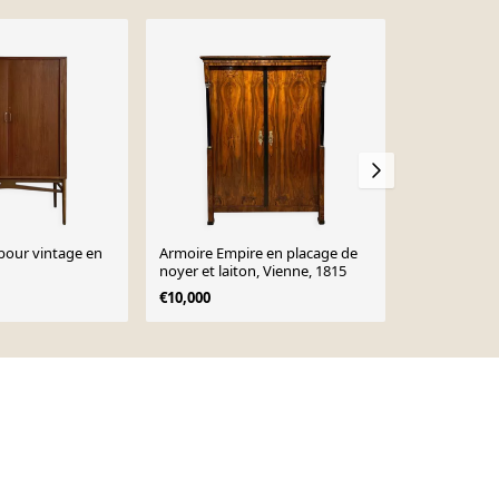
Sold out
bour vintage en
Armoire Empire en placage de
Cabinet en t
noyer et laiton, Vienne, 1815
N.C.Møbler 
€10,000