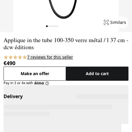
Similars
Page 1 of 7
Applique in the tube 100-350 verre métal / l 37 cm -
dcw éditions
7 reviews for this seller
€490
Make an offer
Add to cart
Pay in 3 or 4x with
Delivery