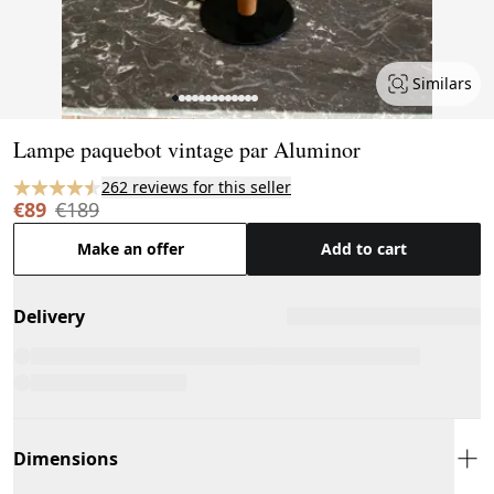
Similars
Page 1 of 13
Lampe paquebot vintage par Aluminor
262 reviews for this seller
€89
€189
Make an offer
Add to cart
Delivery
Dimensions