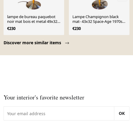
lampe de bureau paquebot
Lampe Champignon black
noir mat bois et metal 49x32
mat- 43x32 Space‑Age 1970s -
elec ok
90 , Lampe paquebot
€230
€230
Page 1 of 10
Discover more similar items
Your interior's favorite newsletter
OK