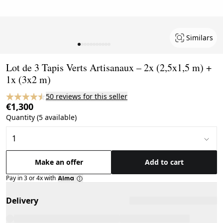
Similars
Page 1 of 11
Lot de 3 Tapis Verts Artisanaux – 2x (2,5x1,5 m) +
1x (3x2 m)
50 reviews for this seller
€1,300
Quantity (5 available)
Make an offer
Add to cart
Pay in 3 or 4x with
Delivery