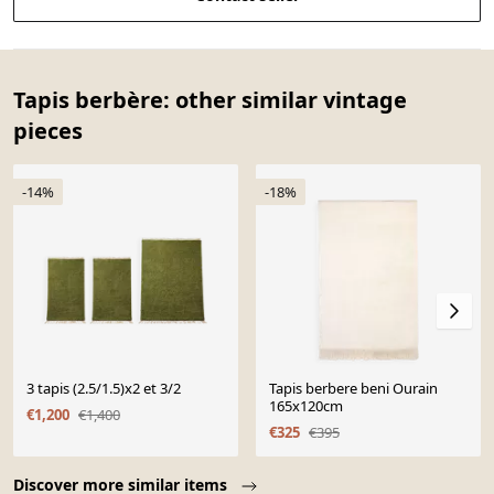
Tapis berbère: other similar vintage
pieces
-14%
-18%
3 tapis (2.5/1.5)x2 et 3/2
Tapis berbere beni Ourain
165x120cm
€1,200
€1,400
€325
€395
Page 1 of 10
Discover more similar items