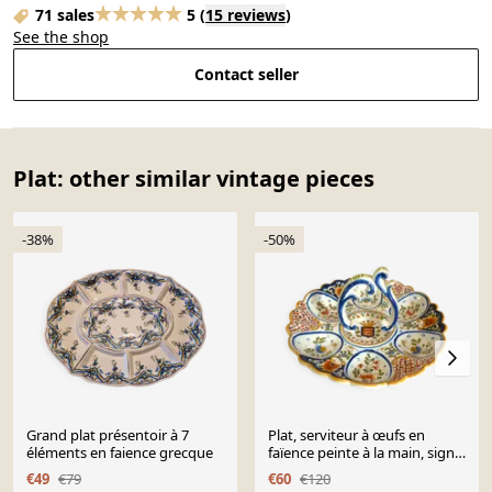
71 sales
5
(
15 reviews
)
See the shop
Contact seller
Plat: other similar vintage pieces
-38%
-50%
Grand plat présentoir à 7
Plat, serviteur à œufs en
éléments en faience grecque
faïence peinte à la main, signé
Geo Martel
€49
€79
€60
€120