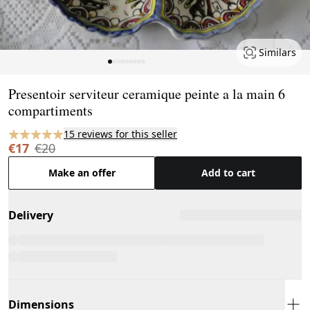
Similars
Page 1 of 9
Presentoir serviteur ceramique peinte a la main 6
compartiments
15 reviews for this seller
€17
€20
Make an offer
Add to cart
Delivery
Dimensions