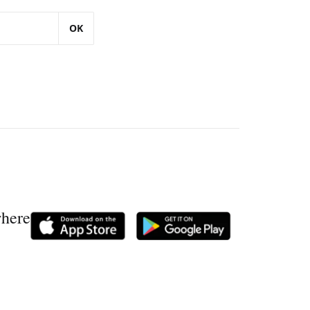
OK
where