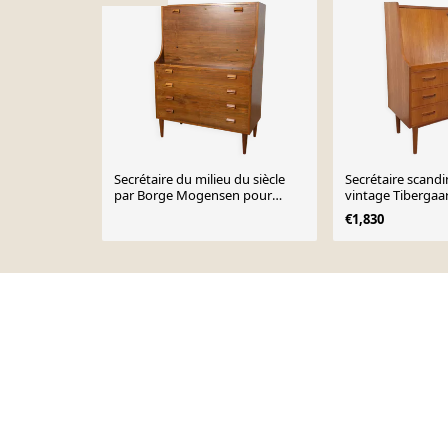
Secrétaire du milieu du siècle
Secrétaire scand
par Borge Mogensen pour
vintage Tibergaa
Soborg Mobler, années 1960
années 50 60
€1,830
Page 1 of 10