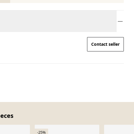
Contact seller
ieces
-25%