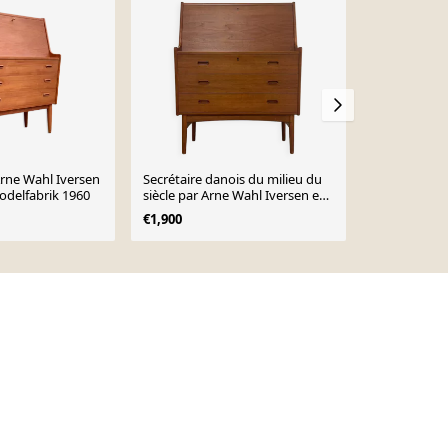
Arne Wahl Iversen
Secrétaire danois du milieu du
Secrétaire d
odelfabrik 1960
siècle par Arne Wahl Iversen en
par Gunnar 
teck années 60
€1,900