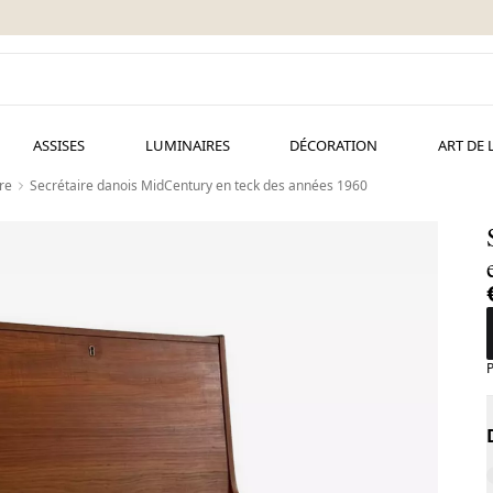
ASSISES
LUMINAIRES
DÉCORATION
ART DE 
re
Secrétaire danois MidCentury en teck des années 1960
P