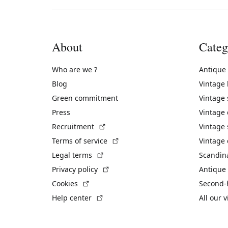
About
Categ
Who are we ?
Antique
Blog
Vintage
Green commitment
Vintage
Press
Vintage
(External link)
Recruitment
Vintage 
(External link)
Terms of service
Vintage 
(External link)
Legal terms
Scandin
(External link)
Privacy policy
Antique 
(External link)
Cookies
Second-
(External link)
Help center
All our 