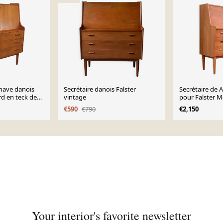
inave danois
Secrétaire danois Falster
Secrétaire de 
rd en teck des
vintage
pour Falster M
€590
€790
€2,150
Your interior's favorite newsletter