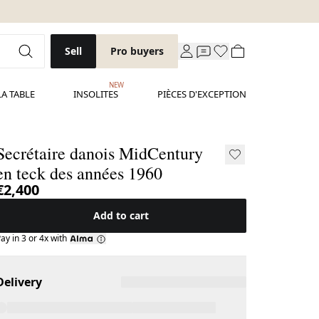
Sell
Pro buyers
NEW
LA TABLE
INSOLITES
PIÈCES D'EXCEPTION
Secrétaire danois MidCentury
en teck des années 1960
€2,400
Add to cart
ay in 3 or 4x with
Delivery