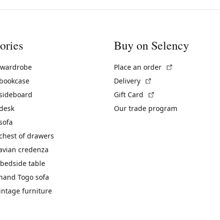
ories
Buy on Selency
(External link)
 wardrobe
Place an order
(External link)
 bookcase
Delivery
(External link)
 sideboard
Gift Card
 desk
Our trade program
sofa
chest of drawers
avian credenza
bedside table
hand Togo sofa
vintage furniture