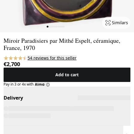
Similars
Page 1 of 10
Miroir Paradisiers par Mithé Espelt, céramique,
France, 1970
54 reviews for this seller
€2,700
Add to cart
Pay in 3 or 4x with
Delivery