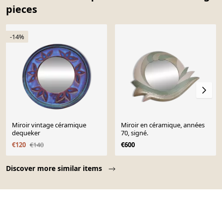
pieces
-14%
Miroir vintage céramique
Miroir en céramique, années
dequeker
70, signé.
€120
€140
€600
Page 1 of 10
Discover more similar items