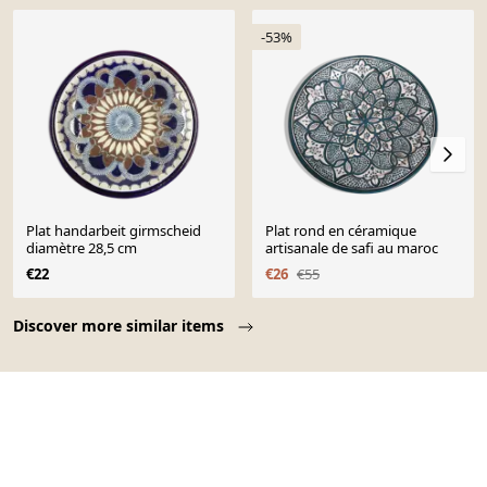
-53%
Plat handarbeit girmscheid
Plat rond en céramique
diamètre 28,5 cm
artisanale de safi au maroc
€22
€26
€55
Page 1 of 10
Discover more similar items