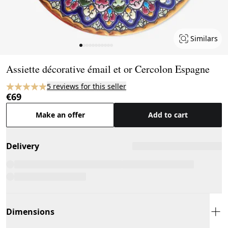
Similars
Page 1 of 11
Assiette décorative émail et or Cercolon Espagne
5 reviews for this seller
€69
Make an offer
Add to cart
Delivery
Dimensions