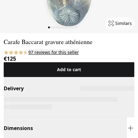
Similars
Page 1 of 16
Carafe Baccarat gravure athénienne
97 reviews for this seller
€125
Add to cart
Delivery
Dimensions