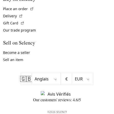
(External link)
Place an order
(External link)
Delivery
(External link)
Gift Card
Our trade program
Sell on Selency
Become a seller
Sell an item
🇬🇧
€
Our customers' reviews: 4.6/5
©2026 SELENCY