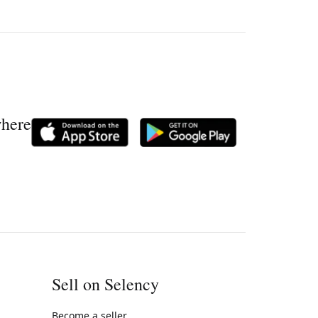
where
Sell on Selency
Become a seller