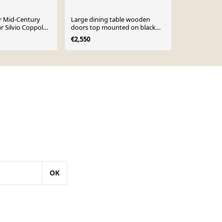
r Mid-Century
Large dining table wooden
Table en orm
 Silvio Coppola
doors top mounted on black
brutaliste p
1966
handles
€2,550
€1,200
OK