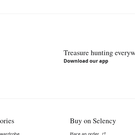
Treasure hunting every
Download our app
ories
Buy on Selency
(External link)
 wardrobe
Place an order