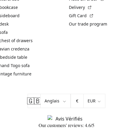
(External link)
 bookcase
Delivery
(External link)
 sideboard
Gift Card
 desk
Our trade program
sofa
chest of drawers
avian credenza
bedside table
hand Togo sofa
vintage furniture
🇬🇧
€
Our customers' reviews: 4.6/5