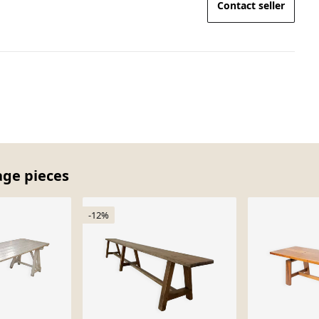
Contact seller
age pieces
-12%