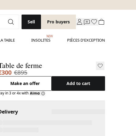
Sell
Pro buyers
NEW
LA TABLE
INSOLITES
PIÈCES D'EXCEPTION
Table de ferme
€300
€895
Make an offer
Add to cart
ay in 3 or 4x with
Delivery