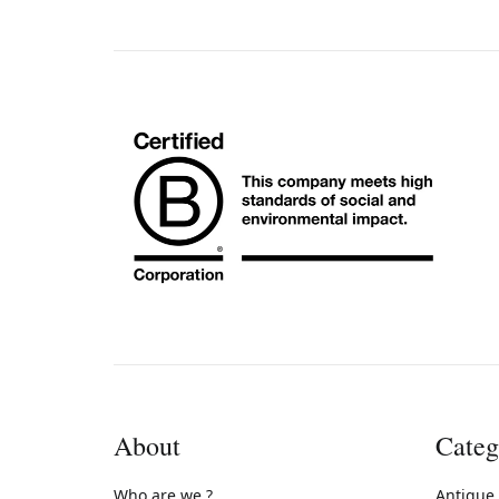
About
Categ
Who are we ?
Antique