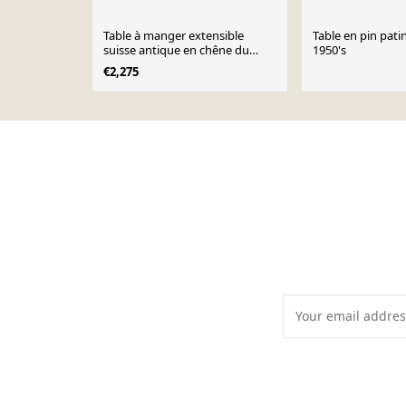
Table à manger extensible
Table en pin pati
suisse antique en chêne du
1950's
milieu du XIXe siècle
€2,275
Page 1 of 10