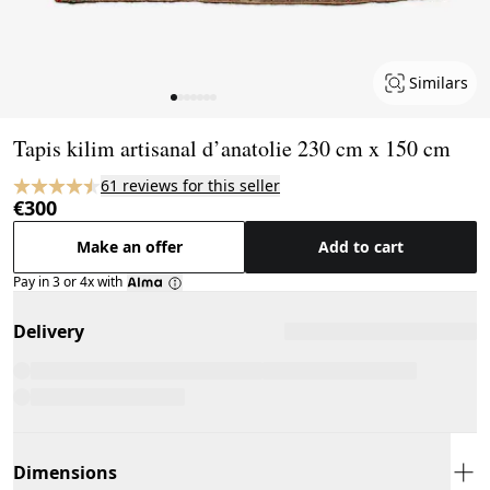
Similars
Page 1 of 7
Tapis kilim artisanal d’anatolie 230 cm x 150 cm
61 reviews for this seller
€300
Make an offer
Add to cart
Pay in 3 or 4x with
Delivery
Dimensions