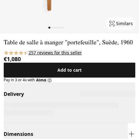
Similars
Page 1 of 8
Table de salle à manger "portefeuille", Suède, 1960
257 reviews for this seller
€1,080
Add to cart
Pay in 3 or 4x with
Delivery
Dimensions