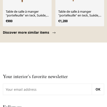
Table de salle à manger
Table de salle à manger
"portefeuille" en teck, Suède,
"portefeuille" en teck, Suède,
1960
1960
€900
€1,200
Page 1 of 10
Discover more similar items
Your interior's favorite newsletter
OK
Follow us