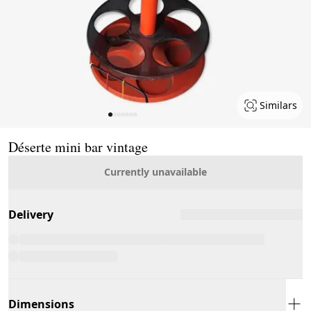
Similars
Page 1 of 7
Déserte mini bar vintage
Currently unavailable
Delivery
Dimensions