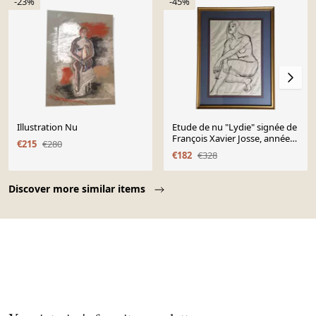
-23%
-45%
Illustration Nu
Etude de nu "Lydie" signée de
François Xavier Josse, années
€215
€280
50, 71 x 54 cm
€182
€328
Page 1 of 10
Discover more similar items