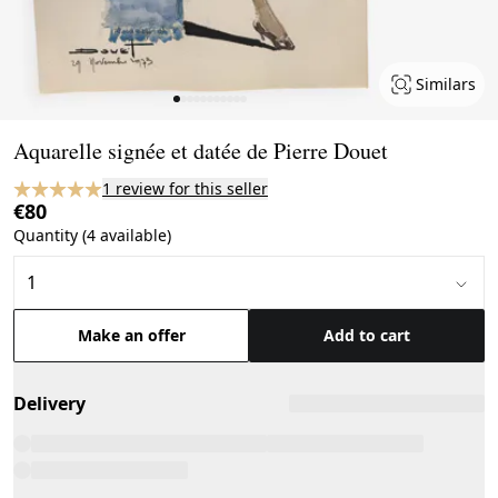
Similars
Page 1 of 11
Aquarelle signée et datée de Pierre Douet
1 review for this seller
€80
Quantity (4 available)
Make an offer
Add to cart
Delivery