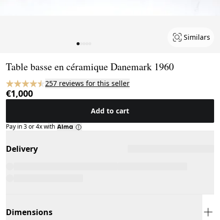
Similars
Page 1 of 5
Table basse en céramique Danemark 1960
257 reviews for this seller
€1,000
Add to cart
Pay in 3 or 4x with
Delivery
Dimensions